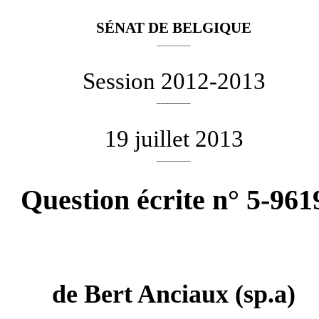
SÉNAT DE BELGIQUE
________
Session 2012-2013
________
19 juillet 2013
________
Question écrite n° 5-961
de
Bert Anciaux
(sp.a)