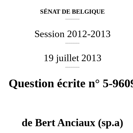
SÉNAT DE BELGIQUE
________
Session 2012-2013
________
19 juillet 2013
________
Question écrite n° 5-960
de
Bert Anciaux
(sp.a)