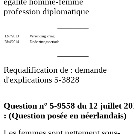
égalité homme-femme
profession diplomatique
________
12/7/2013
Verzending vraag
28/4/2014
Einde zittingsperiode
________
Requalification de : demande
d'explications
5-3828
________
Question n° 5-9558 du 12 juillet 2
: (Question posée en néerlandais)
Les femmes sont nettement sous-