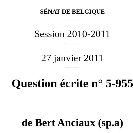
SÉNAT DE BELGIQUE
________
Session 2010-2011
________
27 janvier 2011
________
Question écrite n° 5-95
de
Bert Anciaux
(sp.a)