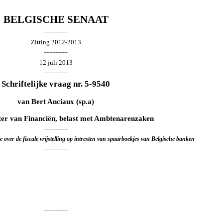
BELGISCHE SENAAT
________
Zitting 2012-2013
________
12 juli 2013
________
Schriftelijke vraag nr. 5-9540
van
Bert Anciaux
(sp.a)
ter van Financiën, belast met Ambtenarenzaken
________
e over de fiscale vrijstelling op intresten van spaarboekjes van Belgische banken
________
________