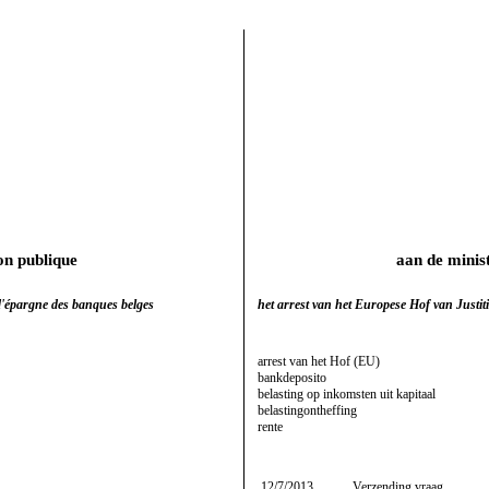
on publique
aan de minis
s d'épargne des banques belges
het arrest van het Europese Hof van Justiti
arrest van het Hof (EU)
bankdeposito
belasting op inkomsten uit kapitaal
belastingontheffing
rente
12/7/2013
Verzending vraag