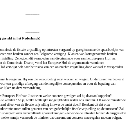
________
________
g gesteld in het Nederlands)
missie de fiscale vrijstelling op intresten vergaard op gereglementeerde spaarboekjes van
anten van banken zonder een Belgische vestiging. Klanten van laatstgenoemde banken
vrijstelling. Ze legden dit vermoeden van discriminatie voor aan het Europese Hof van
 van de Commissie. Daarbij vond het Europese Hof de argumentatie vanuit een
of verwijst ook naar het risico van een onterechte vrijstelling door kapitaal te verspreiden
r niet te reageren. Hij zou die veroordeling eerst wikken en wegen. Ondertussen verliep er al
 voor een grondige afweging van de mogelijke consequenties en voor de bepaling van
r lijken na deze veroordeling.
et Europees Hof van Justitie en welke concrete gevolgen zal hij daaraan koppelen?
te vechten? Zo ja, welke wettelijke mogelijkheden resten ons land nu? Of zal de minister de
end effect van de fiscale vrijstelling in kwestie teniet doen? Betekent dit dat onze
ort niet meer zullen genieten van een gedeeltelijke fiscale vrijstelling op de intresten? Zal
 spaargeld over verschillende spaarrekeningen - teneinde de intresten binnen de vrijgestelde
 welke termijn vermoedt de minister dat daaromtrent concrete maatregelen moeten volgen,