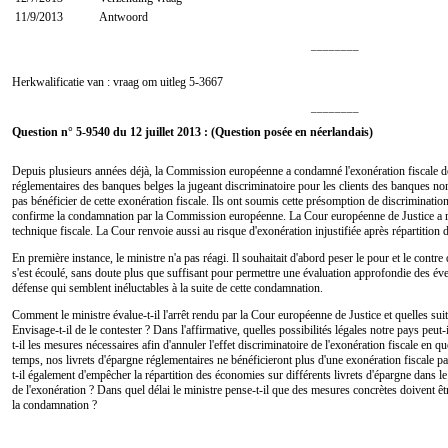
11/9/2013
Antwoord
________
Herkwalificatie van : vraag om uitleg
5-3667
________
Question n° 5-9540 du 12 juillet 2013 : (Question posée en néerlandais)
Depuis plusieurs années déjà, la Commission européenne a condamné l'exonération fiscale des
réglementaires des banques belges la jugeant discriminatoire pour les clients des banques non
pas bénéficier de cette exonération fiscale. Ils ont soumis cette présomption de discriminatio
confirme la condamnation par la Commission européenne. La Cour européenne de Justice a re
technique fiscale. La Cour renvoie aussi au risque d'exonération injustifiée après répartition 
En première instance, le ministre n'a pas réagi. Il souhaitait d'abord peser le pour et le cont
s'est écoulé, sans doute plus que suffisant pour permettre une évaluation approfondie des éve
défense qui semblent inéluctables à la suite de cette condamnation.
Comment le ministre évalue-t-il l'arrêt rendu par la Cour européenne de Justice et quelles sui
Envisage-t-il de le contester ? Dans l'affirmative, quelles possibilités légales notre pays peut
t-il les mesures nécessaires afin d'annuler l'effet discriminatoire de l'exonération fiscale en q
temps, nos livrets d'épargne réglementaires ne bénéficieront plus d'une exonération fiscale par
t-il également d'empêcher la répartition des économies sur différents livrets d'épargne dans le 
de l'exonération ? Dans quel délai le ministre pense-t-il que des mesures concrètes doivent êtr
la condamnation ?