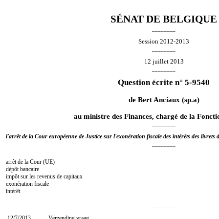
SÉNAT DE BELGIQUE
________
Session 2012-2013
________
12 juillet 2013
________
Question écrite n° 5-9540
de
Bert Anciaux
(sp.a)
au ministre des Finances, chargé de la Foncti
________
l'arrêt de la Cour européenne de Justice sur l'exonération fiscale des intérêts des livret
________
arrêt de la Cour (UE)
dépôt bancaire
impôt sur les revenus de capitaux
exonération fiscale
intérêt
________
12/7/2013
Verzending vraag