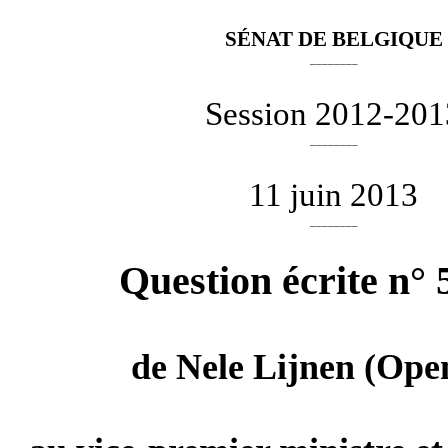
SÉNAT DE BELGIQUE
________
Session 2012-201
________
11 juin 2013
________
Question écrite n° 
de
Nele Lijnen
(Open