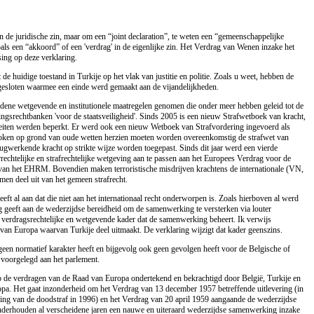
n de juridische zin, maar om een “joint declaration”, te weten een “gemeenschappelijke
oals een “akkoord” of een 'verdrag' in de eigenlijke zin. Het Verdrag van Wenen inzake het
sing op deze verklaring.
 huidige toestand in Turkije op het vlak van justitie en politie. Zoals u weet, hebben de
esloten waarmee een einde werd gemaakt aan de vijandelijkheden.
idene wetgevende en institutionele maatregelen genomen die onder meer hebben geleid tot de
ingsrechtbanken 'voor de staatsveiligheid'. Sinds 2005 is een nieuw Strafwetboek van kracht,
 feiten werden beperkt. Er werd ook een nieuw Wetboek van Strafvordering ingevoerd als
roken op grond van oude wetten herzien moeten worden overeenkomstig de strafwet van
ugwerkende kracht op strikte wijze worden toegepast. Sinds dit jaar werd een vierde
echtelijke en strafrechtelijke wetgeving aan te passen aan het Europees Verdrag voor de
van het EHRM. Bovendien maken terroristische misdrijven krachtens de internationale (VN,
en deel uit van het gemeen strafrecht.
eft al aan dat die niet aan het internationaal recht onderworpen is. Zoals hierboven al werd
ng geeft aan de wederzijdse bereidheid om de samenwerking te versterken via louter
t verdragsrechtelijke en wetgevende kader dat de samenwerking beheert. Ik verwijs
van Europa waarvan Turkije deel uitmaakt. De verklaring wijzigt dat kader geenszins.
 geen normatief karakter heeft en bijgevolg ook geen gevolgen heeft voor de Belgische of
 voorgelegd aan het parlement.
p de verdragen van de Raad van Europa ondertekend en bekrachtigd door België, Turkije en
opa. Het gaat inzonderheid om het Verdrag van 13 december 1957 betreffende uitlevering (in
fing van de doodstraf in 1996) en het Verdrag van 20 april 1959 aangaande de wederzijdse
 onderhouden al verscheidene jaren een nauwe en uiteraard wederzijdse samenwerking inzake