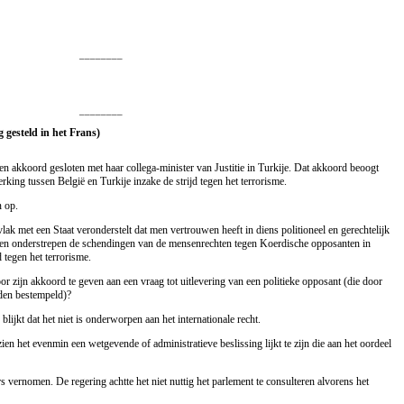
________
________
 gesteld in het Frans)
een akkoord gesloten met haar collega-minister van Justitie in Turkije. Dat akkoord beoogt
king tussen België en Turkije inzake de strijd tegen het terrorisme.
n op.
vlak met een Staat veronderstelt dat men vertrouwen heeft in diens politioneel en gerechtelijk
rten onderstrepen de schendingen van de mensenrechten tegen Koerdische opposanten in
d tegen het terrorisme.
zijn akkoord te geven aan een vraag tot uitlevering van een politieke opposant (die door
orden bestempeld)?
lijkt dat het niet is onderworpen aan het internationale recht.
en het evenmin een wetgevende of administratieve beslissing lijkt te zijn die aan het oordeel
s vernomen. De regering achtte het niet nuttig het parlement te consulteren alvorens het