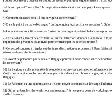
Pouvez-vous me dire quel est le statut de cet accord et pourquoi le gouvernement n'a pas jug
3) L'accord parle d'" intensifier " la coopération existante entre les deux pays. Cela suppose q
base ?
4) Comment cet accord sera-t-il mis en vigueur concrètement ?
5) Dans le point 2 on parle d'échanges " during ongoing legal assistance procedure ". Qu'est-
6) Comment sera concilié le secret de l'instruction des juges et policiers belges par rapport au
7) Existe-t-il actuellement des circulaires ou autres instructions données à la police ou à la jus
impliquant des personnes poursuivies pour terrorisme par les autorités turques ?
8) Cet accord concerne-t-il également des juges d'instruction ou procureurs ? Dans l'affirmati
refuser de donner des informations ?
9) L'avocat de personnes poursuivies en Belgique pourrait-il avoir connaissance de l'existenc
les concernant ?
10) La Belgique a-t-elle un contrôle de ce que font les services turcs avec les informations fou
s'avère que la famille, en Turquie, de gens poursuivis devant les tribunaux belges, est perséc
Belgique)
11) Le Parlement ou une autre instance a-t-elle un moyen de contrôle sur l'échange d'informa
12) Qui est présent lors des workshops and meetings ? Est-ce que ce genre de workshops exis
quelle fréquence ?