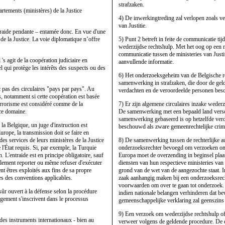
strafzaken.
rtements (ministères) de la Justice
4) De inwerkingtreding zal verlopen zoals ve
van Justitie.
traide pendante – entamée donc. En vue d'une
 de la Justice. La voie diplomatique n’offre
5) Punt 2 betreft in feite de communicatie ti
wederzijdse rechtshulp. Met het oog op een
communicatie tussen de ministeries van Just
 's agit de la coopération judiciaire en
aanvullende informatie.
l qui protège les intérêts des suspects ou des
6) Het onderzoeksgeheim van de Belgische rec
samenwerking in strafzaken, die door de geld
nc pas des circulaires "pays par pays". Au
verdachten en de veroordeelde personen bes
ys, notamment si cette coopération est basée
terrorisme est considéré comme de la
7) Er zijn algemene circulaires inzake wederzi
ce domaine.
De samenwerking met een bepaald land versch
samenwerking gebaseerd is op hetzelfde ver
la Belgique, un juge d'instruction est
beschouwd als zware gemeenrechtelijke crimin
rope, la transmission doit se faire en
 des services de leurs ministères de la Justice
8) De samenwerking tussen de rechterlijke auto
 l'État requis. Si, par exemple, la Turquie
onderzoeksrechter bevoegd om verzoeken om w
. L'entraide est en principe obligatoire, sauf
Europa moet de overzending in beginsel plaat
galement reporter ou même refuser d'exécuter
diensten van hun respectieve ministeries va
t êtres exploités aux fins de sa propre
grond van de wet van de aangezochte staat. I
les des conventions applicables.
zaak aanhangig maken bij een onderzoeksrechte
voorwaarden om over te gaan tot onderzoek. D
sûr ouvert à la défense selon la procédure
indien nationale belangen verhinderen dat be
ngement s'inscrivent dans le processus
gemeenschappelijke verklaring zal geenszins
9) Een verzoek om wederzijdse rechtshulp of 
e des instruments internationaux - bien au
verweer volgens de geldende procedure. De ex