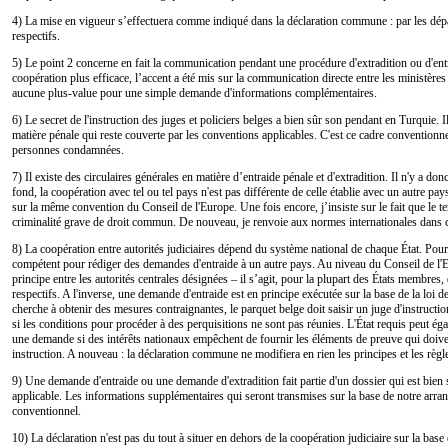
4) La mise en vigueur s’effectuera comme indiqué dans la déclaration commune : par les dépa
respectifs.
5) Le point 2 concerne en fait la communication pendant une procédure d'extradition ou d'en
coopération plus efficace, l’accent a été mis sur la communication directe entre les ministères
aucune plus-value pour une simple demande d'informations complémentaires.
6) Le secret de l'instruction des juges et policiers belges a bien sûr son pendant en Turquie. Il
matière pénale qui reste couverte par les conventions applicables. C'est ce cadre conventionne
personnes condamnées.
7) Il existe des circulaires générales en matière d’entraide pénale et d'extradition. Il n'y a do
fond, la coopération avec tel ou tel pays n'est pas différente de celle établie avec un autre pa
sur la même convention du Conseil de l'Europe. Une fois encore, j’insiste sur le fait que le 
criminalité grave de droit commun. De nouveau, je renvoie aux normes internationales dans 
8) La coopération entre autorités judiciaires dépend du système national de chaque État. Pour 
compétent pour rédiger des demandes d'entraide à un autre pays. Au niveau du Conseil de l'Eu
principe entre les autorités centrales désignées – il s’agit, pour la plupart des États membres,
respectifs. A l'inverse, une demande d'entraide est en principe exécutée sur la base de la loi de
cherche à obtenir des mesures contraignantes, le parquet belge doit saisir un juge d'instruction
si les conditions pour procéder à des perquisitions ne sont pas réunies. L'État requis peut é
une demande si des intérêts nationaux empêchent de fournir les éléments de preuve qui doiven
instruction. A nouveau : la déclaration commune ne modifiera en rien les principes et les règ
9) Une demande d'entraide ou une demande d'extradition fait partie d'un dossier qui est bien 
applicable. Les informations supplémentaires qui seront transmises sur la base de notre arra
conventionnel.
10) La déclaration n'est pas du tout à situer en dehors de la coopération judiciaire sur la bas