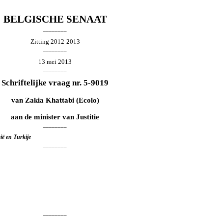
BELGISCHE SENAAT
________
Zitting 2012-2013
________
13 mei 2013
________
Schriftelijke vraag nr. 5-9019
van
Zakia Khattabi
(Ecolo)
aan de minister van Justitie
________
ië en Turkije
________
________