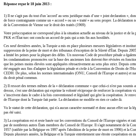
Réponse reçue le 18 juin 2013 :
1) Il ne s'agit pas du tout d'un 'accord' au sens juridique mais d’une « joint declaration », 
de force contraignante comme un « accord » ou un « traité » au sens propre. La déclaration n
de la Convention de Vienne sur le droit des traités (1969).
Votre préoccupation ne correspond plus à la situation actuelle au niveau de la justice et de l
PKK et l'État turc ont conclu un accord de paix qui a mis fin aux hostilités.
Ces neuf dernières années, la Turquie a mis en place plusieurs mesures législatives et institut
suppression de la peine de mort et des tribunaux d'exception de la Sûreté d'État. Depuis 20
a limité les peines pour la plupart des délits. Un nouveau Code de procédure pénale a égalemen
les condamnations prononcées sur la base des anciennes lois doivent être révisées en fonction
que les peines moins élevées sont appliquées rétroactivement au sens plus strict. Depuis cet
été engagée aux fins d'adapter la législation pénale et civile à la Convention de Droits de l'H
CEDH. De plus, selon les normes internationales (ONU, Conseil de l'Europe et autres) et natio
du droit pénal commun.
2) Il ressort des termes mêmes de la « déclaration commune » que celui-ci n'est pas soumis a
dessus, c'est une déclaration qui exprime la volonté réciproque de renforcer la coopération vi
s’inscrivent dans le cadre à la fois conventionnel et législatif qui gère la coopération. Je r
de l'Europe dont la Turquie fait partie. La déclaration ne modifie en rien ce cadre-là.
Vu le statut de cette déclaration, qui n'a aucun caractère normatif et donc aucun effet sur la lé
pas été saisi.
3) La coopération est et reste basée sur les conventions du Conseil de l'Europe signées et rat
par de nombreux autres États membres du Conseil de l'Europe. Il s'agit notamment de la Con
1957 (ratifiée par la Belgique en 1997 après l'abolition de la peine de mort en 1996) et la Co
Depuis plusieurs années, la Belgique et la Turquie entretiennent une étroite coopération en m