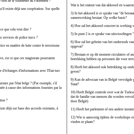
é bon de le soumettre au Parlement ?
Wat is het statuut van dat akkoord en waarom
u'il existe déjà une coopération. Sur quelle
3) In het akkoord is er sprake van “de besta
samenwerking bestaat. Op welke basis?
4) Hoe zal het akkoord concreet in werking 
ce que cela veut dire ?
5) In punt 2 is er sprake van uitwisselingen 
x services de police turcs ?
6) Hoe zal het geheim van het onderzoek van 
tice en matière de lutte contre le terrorisme
opgevat?
7) Bestaan er op dit moment circulaires of ande
ve, est ce que ces magistrats pourraient
betrekking hebben op personen die voor terr
8) Heeft het akkoord ook betrekking op onde
e d'échanges d'informations avec l'Etat turc
geven?
9) Kan de advocaat van in België vervolgde 
rnies par l'état belge ? (Par exemple, s'il
Staat?
utée à cause des informations fournies par la
10) Heeft België controle over wat de Turkse 
dat de familie van mensen die worden vervol
tion ?
door België)
te déjà sur base des accords existants, à
11) Heeft het parlement of een andere instant
12) Wie is aanwezig tijdens de workshops e
vinden ze plaats?