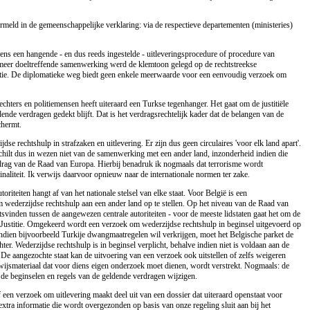
rmeld in de gemeenschappelijke verklaring: via de respectieve departementen (ministeries)
jdens een hangende - en dus reeds ingestelde - uitleveringsprocedure of procedure van
 meer doeltreffende samenwerking werd de klemtoon gelegd op de rechtstreekse
itie. De diplomatieke weg biedt geen enkele meerwaarde voor een eenvoudig verzoek om
hters en politiemensen heeft uiteraard een Turkse tegenhanger. Het gaat om de justitiële
ende verdragen gedekt blijft. Dat is het verdragsrechtelijk kader dat de belangen van de
chermt.
jdse rechtshulp in strafzaken en uitlevering. Er zijn dus geen circulaires 'voor elk land apart'.
ilt dus in wezen niet van de samenwerking met een ander land, inzonderheid indien die
drag van de Raad van Europa. Hierbij benadruk ik nogmaals dat terrorisme wordt
aliteit. Ik verwijs daarvoor opnieuw naar de internationale normen ter zake.
riteiten hangt af van het nationale stelsel van elke staat. Voor België is een
ederzijdse rechtshulp aan een ander land op te stellen. Op het niveau van de Raad van
svinden tussen de aangewezen centrale autoriteiten - voor de meeste lidstaten gaat het om de
n Justitie. Omgekeerd wordt een verzoek om wederzijdse rechtshulp in beginsel uitgevoerd op
ndien bijvoorbeeld Turkije dwangmaatregelen wil verkrijgen, moet het Belgische parket de
r. Wederzijdse rechtshulp is in beginsel verplicht, behalve indien niet is voldaan aan de
e aangezochte staat kan de uitvoering van een verzoek ook uitstellen of zelfs weigeren
wijsmateriaal dat voor diens eigen onderzoek moet dienen, wordt verstrekt. Nogmaals: de
 de beginselen en regels van de geldende verdragen wijzigen.
een verzoek om uitlevering maakt deel uit van een dossier dat uiteraard openstaat voor
tra informatie die wordt overgezonden op basis van onze regeling sluit aan bij het