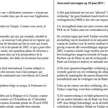
Antwoord ontvangen op 18 juni 2013 :
donc une « déclaration commune » n'ayant pas
1) Het gaat helemaal niet om een “akkoord” i
e tombe donc pas du tout sous l'application
verklaring” die geen bindende kracht heeft z
verdragenrecht (1969) is dus niet van toepas
a police en Turquie. Comme vous savez, le
Uw bezorgdheid stemt niet meer overeen met de
PKK en de Turkse staat een vredesakkoord g
ionnelles qui ont, par exemple, entraîné la
De voorbije negen jaar heeft Turkije versche
05, un nouveau Code pénal est en vigueur qui
afschaffing van de doodstraf en de uitzonder
t été introduit qui fait en sorte que toutes
waarin de straffen voor de meeste strafbare
 de la loi pénale de 2005, ce qui a pour effet
gevolg waarvan alle veroordelingen uitgesp
te année, une quatrième phase de réformes a
2005, waardoor minder hoge straffen met ter
omme ainsi qu’à la jurisprudence de la
hervormingsfase aangevat teneinde de burgerr
nales, des délits de terrorisme font partie
Rechten van de Mens en aan de rechtspraak 
Raad van Europa en andere) en nationale norm
u droit international. Comme indiqué ci-
2) De term 'gemeenschappelijke verklaring' ge
a des mesures tout à fait pratiques qui
vermeld, gaat het om een verklaring die uiti
envoie notamment aux conventions du Conseil
praktische maatregelen die passen binnen he
inzonderheid naar de verdragen van de Raad 
gislation belge ou turque, le Parlement n'a
Gelet op het statuut van deze verklaring, die
Turkse wetgeving, werd deze verklaring niet
ifiées par la Belgique et la Turquie, comme
3) De samenwerking is en blijft gebaseerd o
vention sur l'Extradition du 13 décembre
tal van andere lidstaten van de Raad van Eur
nvention d'entraide pénale du 20 avril 1959.
1997 door België bekrachtigd, na de afschaf
atière pénale, mutuelle bien entendu.
rechtshulp in strafzaken. België en Turkije