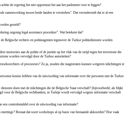
 achtte de regering het niet opportuun het aan het parlement voor te leggen?
ande samenwerking tussen beide landen te versterken”. Dat veronderstelt dat er al een
worden gesteld?
“during ongoing legal assistance procedure”. Wat betekent dat?
de Belgische rechters en politieagenten tegenover de Turkse politiediensten worden
re instructies aan de politie of de justitie op het vlak van de strijd tegen het terrorisme die
orisme worden vervolgd door de Turkse autoriteiten?
rzoeksrechters of procureurs? Zo ja, zouden die magistraten kunnen weigeren inlichtingen te
personen kennis hebben van de uitwisseling van informatie over die personen met de Turkse
diensten doen met de inlichtingen die de Belgische Staat verschaft? (bijvoorbeeld, als blijkt
gd voor de Belgische rechtbanken, in Turkije wordt vervolgd wegens informatie verschaft
ie een controlemiddel over de uitwisseling van informatie?
n meetings? Bestaat dat soort workshops al op basis van bestaande akkoorden? Hoe vaak