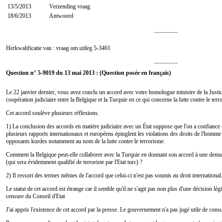
13/5/2013
Verzending vraag
18/6/2013
Antwoord
________
Herkwalificatie van : vraag om uitleg
5-3461
________
Question n° 5-9019 du 13 mai 2013 : (Question posée en français)
Le 22 janvier dernier, vous avez conclu un accord avec votre homologue ministre de la Justic
coopération judiciaire entre la Belgique et la Turquie en ce qui concerne la lutte contre le terr
Cet accord soulève plusieurs réflexions.
1) La conclusion des accords en matière judiciaire avec un État suppose que l'on a confiance d
plusieurs rapports internationaux et européens épinglent les violations des droits de l'homm
opposants kurdes notamment au nom de la lutte contre le terrorisme.
Comment la Belgique peut-elle collaborer avec la Turquie en donnant son accord à une deman
(qui sera évidemment qualifié de terroriste par l'Etat turc) ?
2) Il ressort des termes mêmes de l'accord que celui-ci n'est pas soumis au droit international
Le statut de cet accord est étrange car il semble qu'il ne s'agit pas non plus d'une décision lég
censure du Conseil d'Etat
J'ai appris l'existence de cet accord par la presse. Le gouvernement n'a pas jugé utile de consu