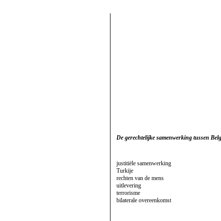
De gerechtelijke samenwerking tussen Belg
justitiële samenwerking
Turkije
rechten van de mens
uitlevering
terrorisme
bilaterale overeenkomst