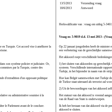
13/5/2013
Verzending vraag
18/6/2013
Antwoord
Herkwalificatie van : vraag om uitleg
5-3461
Vraag nr. 5-9019 d.d. 13 mei 2013 : (Vraag
e en Turquie. Cet accord vise à améliorer la
Op 22 januari jongstleden heeft de minister 
orisme.
een verbetering van de gerechtelijke samenwer
Het akkoord roept verschillende bedenkinge
ans son système policier et judiciaire. Or,
1) het sluiten van akkoorden op gerechtelijk 
e commises par la Turquie, contre des
systeem. Verschillende internationale rappo
Turkije, in het bijzonder in naam van de strij
de d'extradition d'un opposant politique
Hoe kan België samenwerken met Turkije door 
de Turkse staat uiteraard als terrorist zal w
.
2) Uit de bewoordingen van het akkoord zelf b
islative ou administrative soumise à la
Het statuut van dat akkoord is vreemd aangezi
van de Raad van State is onderworpen.
lter le Parlement avant de le conclure.
Ik heb het bestaan van dat akkoord via de per
akkoord te sluiten.