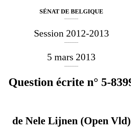
SÉNAT DE BELGIQUE
________
Session 2012-2013
________
5 mars 2013
________
Question écrite n° 5-839
de
Nele Lijnen
(Open Vld)