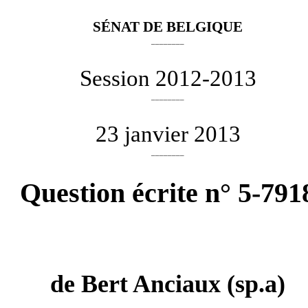
SÉNAT DE BELGIQUE
________
Session 2012-2013
________
23 janvier 2013
________
Question écrite n° 5-791
de
Bert Anciaux
(sp.a)