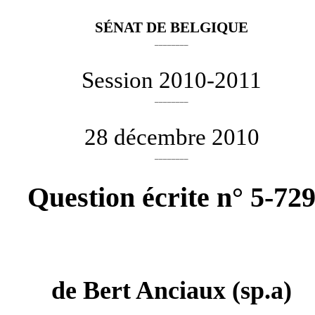
SÉNAT DE BELGIQUE
________
Session 2010-2011
________
28 décembre 2010
________
Question écrite n° 5-72
de
Bert Anciaux
(sp.a)