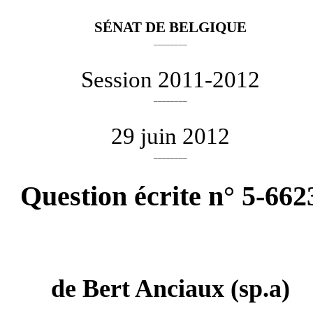
SÉNAT DE BELGIQUE
________
Session 2011-2012
________
29 juin 2012
________
Question écrite n° 5-662
de
Bert Anciaux
(sp.a)