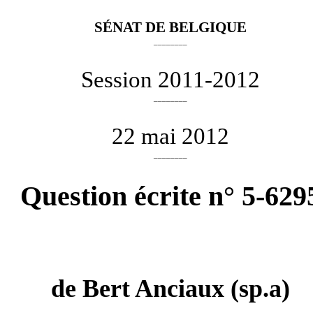
SÉNAT DE BELGIQUE
________
Session 2011-2012
________
22 mai 2012
________
Question écrite n° 5-629
de
Bert Anciaux
(sp.a)