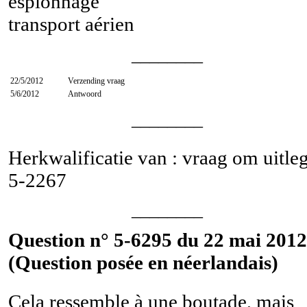
espionnage
transport aérien
________
22/5/2012
Verzending vraag
5/6/2012
Antwoord
________
Herkwalificatie van : vraag om uitle
5-2267
________
Question n° 5-6295 du 22 mai 2012
(Question posée en néerlandais)
Cela ressemble à une boutade, mais