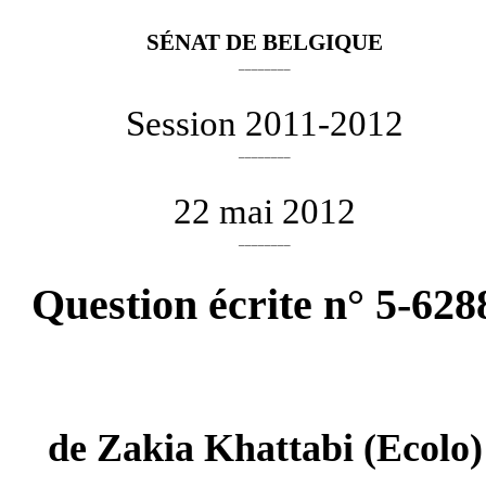
SÉNAT DE BELGIQUE
________
Session 2011-2012
________
22 mai 2012
________
Question écrite n° 5-628
de
Zakia Khattabi
(Ecolo)