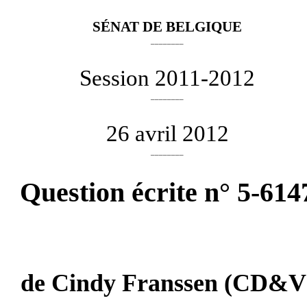
SÉNAT DE BELGIQUE
________
Session 2011-2012
________
26 avril 2012
________
Question écrite n° 5-614
de
Cindy Franssen
(CD&V