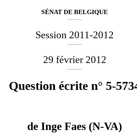
SÉNAT DE BELGIQUE
________
Session 2011-2012
________
29 février 2012
________
Question écrite n° 5-573
de
Inge Faes
(N-VA)