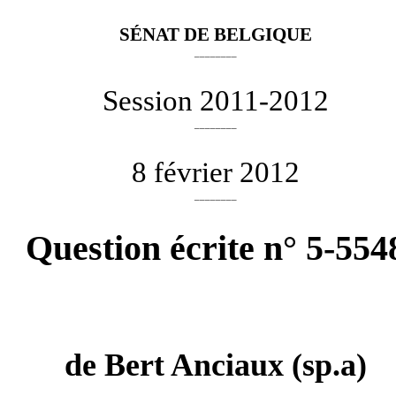
SÉNAT DE BELGIQUE
________
Session 2011-2012
________
8 février 2012
________
Question écrite n° 5-554
de
Bert Anciaux
(sp.a)