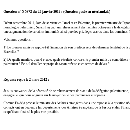
________
Question n° 5-5372 du 25 janvier 2012 : (Question posée en néerlandais)
Début septembre 2011, lors de sa visite en Israël et en Palestine, le premier ministre de l'ép
homologue palestinien, Salam Fayyad, un rehaussement des facilités octroyées à la délégation
une augmentation de certaines immunités ainsi que des privilèges accrus dans les domaines fi
Voici mes questions :
1) Le premier ministre appuie-t-il l'intention de son prédécesseur de rehausser le statut de la
Bruxelles ?
2) De quelle manière, quand et avec quels résultats concrets le premier ministre concrétisera-
palestinien ? Peut-il détailler ce projet de façon précise et en termes de délais ?
Réponse reçue le 2 mars 2012 :
Je suis convaincu de la nécessité de ce rehaussement de statut de la délégation palestinienne, 
engagée, et qui nous alignera sur la moyenne de nos partenaires européens.
Comme l’a déjà précisé le ministre des Affaires étrangères dans une réponse à la question 
contacts ont eu lieu entre les départements des Affaires étrangères, de la Justice et des Finance
ce qu’il soit finalisé le plus vite possible.