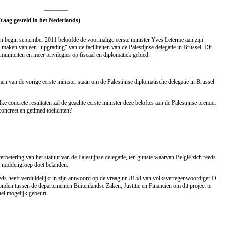
________
Vraag gesteld in het Nederlands)
van begin september 2011 beloofde de voormalige eerste minister Yves Leterme aan zijn
maken van een "upgrading" van de faciliteiten van de Palestijnse delegatie in Brussel. Dit
uniteiten en meer privilegies op fiscaal en diplomatiek gebied.
emen van de vorige eerste minister staan om de Palestijnse diplomatische delegatie in Brussel
e concrete resultaten zal de geachte eerste minister deze beloftes aan de Palestijnse premier
concreet en getimed toelichten?
rbetering van het statuut van de Palestijnse delegatie, ten gunste waarvan België zich reeds
e middengroep doet belanden.
eds heeft verduidelijkt in zijn antwoord op de vraag nr. 8158 van volksvertegenwoordiger D.
nden tussen de departementen Buitenlandse Zaken, Justitie en Financiën om dit project te
snel mogelijk gebeurt.