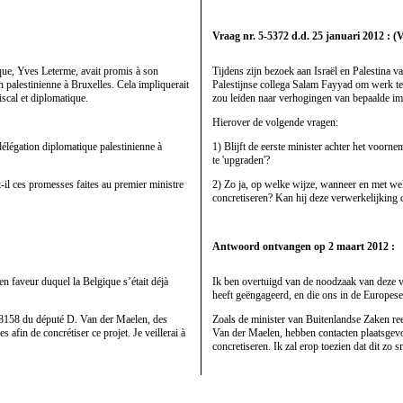
Vraag nr. 5-5372 d.d. 25 januari 2012 : (
oque, Yves Leterme, avait promis à son
Tijdens zijn bezoek aan Israël en Palestina 
 palestinienne à Bruxelles. Cela impliquerait
Palestijnse collega Salam Fayyad om werk te 
scal et diplomatique.
zou leiden naar verhogingen van bepaalde imm
Hierover de volgende vragen:
 délégation diplomatique palestinienne à
1) Blijft de eerste minister achter het voorn
te 'upgraden'?
t-il ces promesses faites au premier ministre
2) Zo ja, op welke wijze, wanneer en met welk
concretiseren? Kan hij deze verwerkelijking 
Antwoord ontvangen op 2 maart 2012 :
en faveur duquel la Belgique s’était déjà
Ik ben overtuigd van de noodzaak van deze ve
heeft geëngageerd, en die ons in de Europes
n°8158 du député D. Van der Maelen, des
Zoals de minister van Buitenlandse Zaken re
s afin de concrétiser ce projet. Je veillerai à
Van der Maelen, hebben contacten plaatsgevo
concretiseren. Ik zal erop toezien dat dit zo 