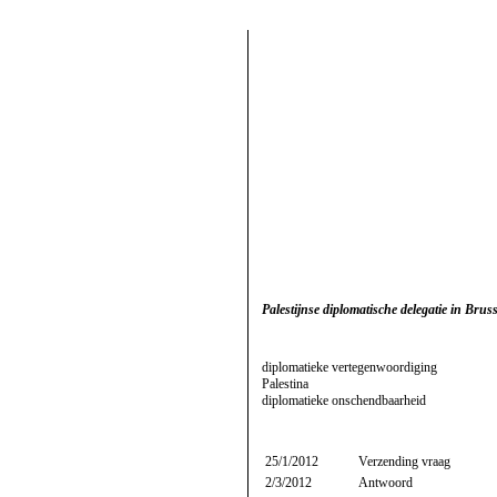
Palestijnse diplomatische delegatie in Bruss
diplomatieke vertegenwoordiging
Palestina
diplomatieke onschendbaarheid
25/1/2012
Verzending vraag
2/3/2012
Antwoord