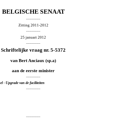
BELGISCHE SENAAT
________
Zitting 2011-2012
________
25 januari 2012
________
Schriftelijke vraag nr. 5-5372
van
Bert Anciaux
(sp.a)
aan de eerste minister
________
el - Upgrade van de faciliteiten
________
________