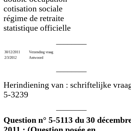
cotisation sociale
régime de retraite
statistique officielle
________
30/12/2011
Verzending vraag
2/3/2012
Antwoord
________
Herindiening van : schriftelijke vraa
5-3239
________
Question n° 5-5113 du 30 décembr
2011 : (Question posée en