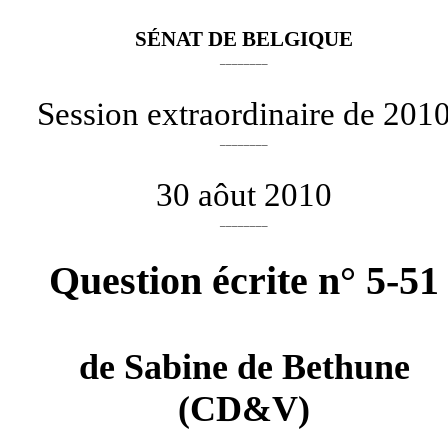
SÉNAT DE BELGIQUE
________
Session extraordinaire de 201
________
30 aôut 2010
________
Question écrite n° 5-51
de
Sabine de Bethune
(CD&V)