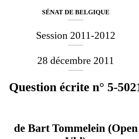
SÉNAT DE BELGIQUE
________
Session 2011-2012
________
28 décembre 2011
________
Question écrite n° 5-502
de
Bart Tommelein
(Open