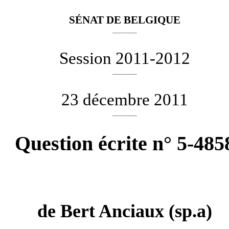
SÉNAT DE BELGIQUE
________
Session 2011-2012
________
23 décembre 2011
________
Question écrite n° 5-485
de
Bert Anciaux
(sp.a)