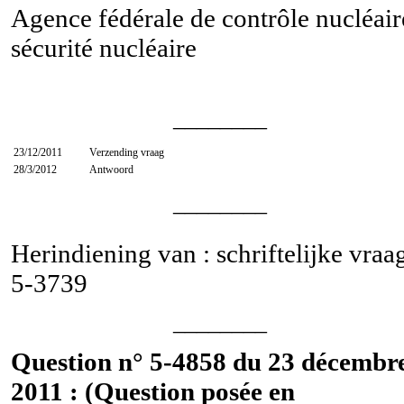
Agence fédérale de contrôle nucléair
sécurité nucléaire
________
23/12/2011
Verzending vraag
28/3/2012
Antwoord
________
Herindiening van : schriftelijke vraa
5-3739
________
Question n° 5-4858 du 23 décembr
2011 : (Question posée en