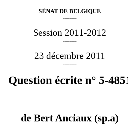
SÉNAT DE BELGIQUE
________
Session 2011-2012
________
23 décembre 2011
________
Question écrite n° 5-485
de
Bert Anciaux
(sp.a)