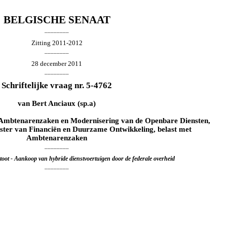
BELGISCHE SENAAT
________
Zitting 2011-2012
________
28 december 2011
________
Schriftelijke vraag nr. 5-4762
van
Bert Anciaux
(sp.a)
r Ambtenarenzaken en Modernisering van de Openbare Diensten,
ster van Financiën en Duurzame Ontwikkeling, belast met
Ambtenarenzaken
________
toot - Aankoop van hybride dienstvoertuigen door de federale overheid
________