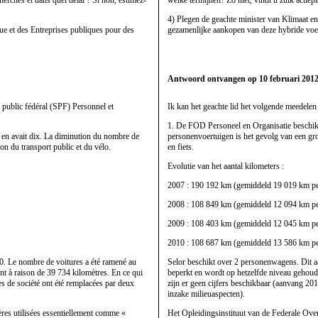
4) Plegen de geachte minister van Klimaat e
ique et des Entreprises publiques pour des
gezamenlijke aankopen van deze hybride voe
Antwoord ontvangen op 10 februari 2012
 public fédéral (SPF) Personnel et
Ik kan het geachte lid het volgende meedelen
1. De FOD Personeel en Organisatie beschikt
F en avait dix. La diminution du nombre de
personenvoertuigen is het gevolg van een gr
on du transport public et du vélo.
en fiets.
Evolutie van het aantal kilometers :
2007 : 190 192 km (gemiddeld 19 019 km pe
2008 : 108 849 km (gemiddeld 12 094 km pe
2009 : 108 403 km (gemiddeld 12 045 km pe
2010 : 108 687 km (gemiddeld 13 586 km pe
10. Le nombre de voitures a été ramené au
Selor beschikt over 2 personenwagens. Dit aa
nt à raison de 39 734 kilomètres. En ce qui
beperkt en wordt op hetzelfde niveau gehoude
es de société ont été remplacées par deux
zijn er geen cijfers beschikbaar (aanvang 2
inzake milieuaspecten).
ères utilisées essentiellement comme «
Het Opleidingsinstituut van de Federale Ov