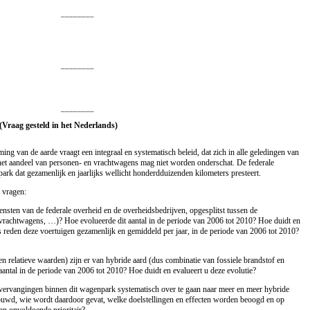
________
________
________
(Vraag gesteld in het Nederlands)
ng van de aarde vraagt een integraal en systematisch beleid, dat zich in alle geledingen van
het aandeel van personen- en vrachtwagens mag niet worden onderschat. De federale
ark dat gezamenlijk en jaarlijks wellicht honderdduizenden kilometers presteert.
 vragen:
nsten van de federale overheid en de overheidsbedrijven, opgesplitst tussen de
vrachtwagens, …)? Hoe evolueerde dit aantal in de periode van 2006 tot 2010? Hoe duidt en
s reden deze voertuigen gezamenlijk en gemiddeld per jaar, in de periode van 2006 tot 2010?
en relatieve waarden) zijn er van hybride aard (dus combinatie van fossiele brandstof en
aantal in de periode van 2006 tot 2010? Hoe duidt en evalueert u deze evolutie?
 vervangingen binnen dit wagenpark systematisch over te gaan naar meer en meer hybride
ebouwd, wie wordt daardoor gevat, welke doelstellingen en effecten worden beoogd en op
lan onvoldoende prioritair?