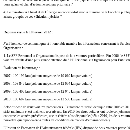
vous qu'un tel plan d'action ne soit pas prioritaire ?
4) Le ministre du Climat et de l'Énergie se concerte-t-il avec la ministre de la Fonction publ
achats groupés de ces véhicules hybrides ?
Réponse reçue le 10 février 2012 :
J’ai l’honneur de communiquer à l’honorable membre les informations concernant le Service
Organisation :
1. Le SPF Personnel et Organisation dispose de huit voitures particulières. Fin 2006, le SP
voitures résulte d’une plus grande attention du SPF Personnel et Organisation pour l’utilisati
Évolution du kilométrage :
2007 : 190 192 km (soit une moyenne de 19 019 km par voiture)
2008 : 108 849 km (soit une moyenne de 12 094 km par voiture)
2009 : 108 403 km (soit une moyenne de 12 045 km par voiture)
2010 : 108 687 km (soit une moyenne de 13 586 km par voiture)
Selor dispose de deux voitures particulières. Ce nombre est resté identique entre 2006 et 20
strict minimum et est maintenu à ce niveau. En 2010, les deux voitures ont roulé conjointeme
concerne les années précédentes, aucun chiffre n’est disponible (début 2010, les deux voitur
nouvelles qui répondaient à toutes les conditions en matière d’environnement).
L’
Institut de Formation de l'Administration fédérale (
IFA) dispose de deux voitures particuli