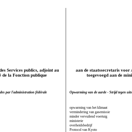
des Services publics, adjoint au
aan de staatssecretaris voo
 de la Fonction publique
toegevoegd aan de mini
des par l'administration fédérale
Opwarming van de aarde - Strijd tegen uits
opwarming van het klimaat
vermindering van gasemissie
minder vervuilend voertuig
ministerie
overheidsbedrijf
Protocol van Kyoto