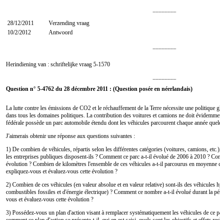
________
28/12/2011
Verzending vraag
10/2/2012
Antwoord
________
Herindiening van : schriftelijke vraag
5-1570
________
Question n° 5-4762 du 28 décembre 2011 : (Question posée en néerlandais)
La lutte contre les émissions de CO2 et le réchauffement de la Terre nécessite une politique g
dans tous les domaines politiques. La contribution des voitures et camions ne doit évidemmen
fédérale possède un parc automobile étendu dont les véhicules parcourent chaque année quelq
J'aimerais obtenir une réponse aux questions suivantes :
1) De combien de véhicules, répartis selon les différentes catégories (voitures, camions, etc.),
les entreprises publiques disposent-ils ? Comment ce parc a-t-il évolué de 2006 à 2010 ? C
évolution ? Combien de kilomètres l'ensemble de ces véhicules a-t-il parcourus en moyenn
expliquez-vous et évaluez-vous cette évolution ?
2) Combien de ces véhicules (en valeur absolue et en valeur relative) sont-ils des véhicules
combustibles fossiles et d'énergie électrique) ? Comment ce nombre a-t-il évolué durant la
vous et évaluez-vous cette évolution ?
3) Possédez-vous un plan d'action visant à remplacer systématiquement les véhicules de ce par
comment ce plan d'action se présente-t-il, qui en est saisi, quels sont les objectifs et effets r