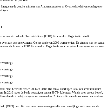
n Energie en de geachte minister van Ambtenarenzaken en Overheidsbedrijven overleg over
rtuigen?
 :
 voor wat de Federale Overheidsdienst (FOD) Personeel en Organisatie betreft :
 over acht personenwagens. Op het einde van 2006 waren er tien. De afname van het aantal
otere aandacht van de FOD Personeel en Organisatie voor het gebruik van openbaar vervoer
r voertuig)
r voertuig)
r voertuig)
r voertuig)
ntal bleef hetzelfde tussen 2006 en 2010. Het aantal voertuigen is tot een strikt minimum
n. In 2010 reden de beide voertuigen samen 39 734 kilometer. Wat de jaren ervoor betreft,
010 werden de 2 bedrijfswagens vervangen door 2 nieuwe die aan alle voorwaarden voldoen
erheid (OFO) beschikt over twee personenwagens die voornamelijk gebruikt worden als