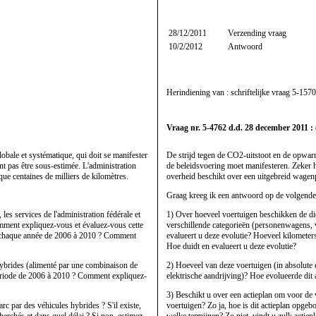
28/12/2011
Verzending vraag
10/2/2012
Antwoord
Herindiening van : schriftelijke vraag
5-1570
Vraag nr. 5-4762 d.d. 28 december 2011 : 
lobale et systématique, qui doit se manifester
De strijd tegen de CO2-uitstoot en de opwarmi
t pas être sous-estimée. L'administration
de beleidsvoering moet manifesteren. Zeker 
ue centaines de milliers de kilomètres.
overheid beschikt over een uitgebreid wagenp
Graag kreeg ik een antwoord op de volgende
 les services de l'administration fédérale et
1) Over hoeveel voertuigen beschikken de die
omment expliquez-vous et évaluez-vous cette
verschillende categorieën (personenwagens, 
e chaque année de 2006 à 2010 ? Comment
evalueert u deze evolutie? Hoeveel kilometer
Hoe duidt en evalueert u deze evolutie?
 hybrides (alimenté par une combinaison de
2) Hoeveel van deze voertuigen (in absolute 
 période de 2006 à 2010 ? Comment expliquez-
elektrische aandrijving)? Hoe evolueerde dit 
3) Beschikt u over een actieplan om voor de
c par des véhicules hybrides ? S'il existe,
voertuigen? Zo ja, hoe is dit actieplan opg
echerchés et dans quel délai ? Si non, estimez-
welke termijnen? Zo niet, vindt u zulk actiep