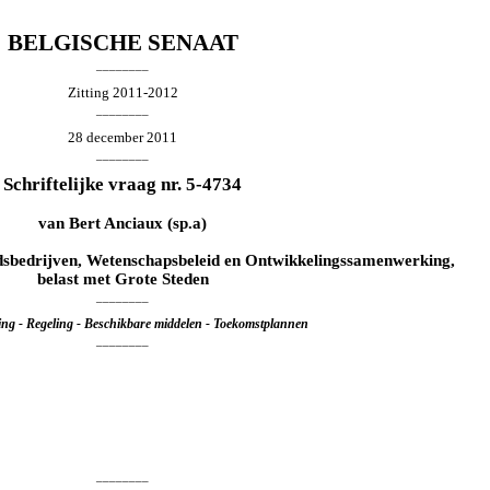
BELGISCHE SENAAT
________
Zitting 2011-2012
________
28 december 2011
________
Schriftelijke vraag nr. 5-4734
van
Bert Anciaux
(sp.a)
dsbedrijven, Wetenschapsbeleid en Ontwikkelingssamenwerking,
belast met Grote Steden
________
ding - Regeling - Beschikbare middelen - Toekomstplannen
________
________