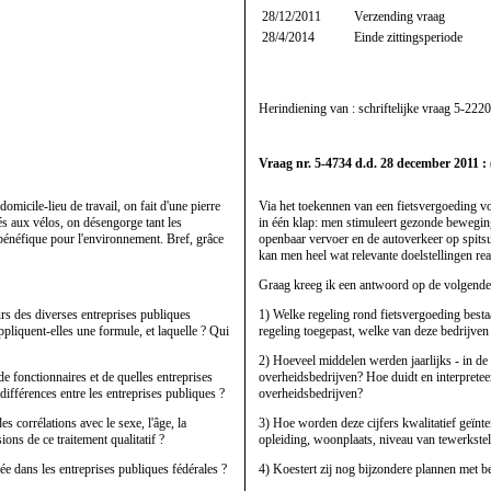
28/12/2011
Verzending vraag
28/4/2014
Einde zittingsperiode
Herindiening van : schriftelijke vraag
5-2220
Vraag nr. 5-4734 d.d. 28 december 2011 : 
omicile-lieu de travail, on fait d'une pierre
Via het toekennen van een fietsvergoeding vo
iés aux vélos, on désengorge tant les
in één klap: men stimuleert gezonde beweging
 bénéfique pour l'environnement. Bref, grâce
openbaar vervoer en de autoverkeer op spitsur
kan men heel wat relevante doelstellingen rea
Graag kreeg ik een antwoord op de volgende
eurs des diverses entreprises publiques
1) Welke regeling rond fietsvergoeding best
ppliquent-elles une formule, et laquelle ? Qui
regeling toegepast, welke van deze bedrijven
2) Hoeveel middelen werden jaarlijks - in d
 fonctionnaires et de quelles entreprises
overheidsbedrijven? Hoe duidt en interpreteer
 différences entre les entreprises publiques ?
overheidsbedrijven?
des corrélations avec le sexe, l'âge, la
3) Hoe worden deze cijfers kwalitatief geïnterp
ions de ce traitement qualitatif ?
opleiding, woonplaats, niveau van tewerkstel
yée dans les entreprises publiques fédérales ?
4) Koestert zij nog bijzondere plannen met be