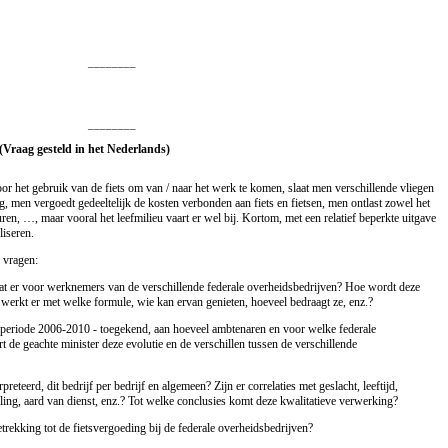
________
________
(Vraag gesteld in het Nederlands)
or het gebruik van de fiets om van / naar het werk te komen, slaat men verschillende vliegen
, men vergoedt gedeeltelijk de kosten verbonden aan fiets en fietsen, men ontlast zowel het
en, …, maar vooral het leefmilieu vaart er wel bij. Kortom, met een relatief beperkte uitgave
liseren.
 vragen:
aat er voor werknemers van de verschillende federale overheidsbedrijven? Hoe wordt deze
 werkt er met welke formule, wie kan ervan genieten, hoeveel bedraagt ze, enz.?
e periode 2006-2010 - toegekend, aan hoeveel ambtenaren en voor welke federale
t de geachte minister deze evolutie en de verschillen tussen de verschillende
reteerd, dit bedrijf per bedrijf en algemeen? Zijn er correlaties met geslacht, leeftijd,
ling, aard van dienst, enz.? Tot welke conclusies komt deze kwalitatieve verwerking?
trekking tot de fietsvergoeding bij de federale overheidsbedrijven?