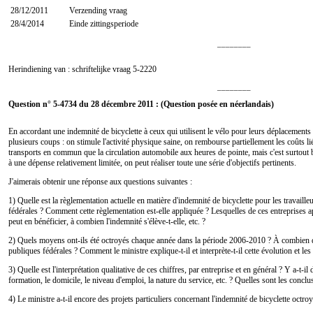
28/12/2011
Verzending vraag
28/4/2014
Einde zittingsperiode
________
Herindiening van : schriftelijke vraag
5-2220
________
Question n° 5-4734 du 28 décembre 2011 : (Question posée en néerlandais)
En accordant une indemnité de bicyclette à ceux qui utilisent le vélo pour leurs déplacements d
plusieurs coups : on stimule l'activité physique saine, on rembourse partiellement les coûts l
transports en commun que la circulation automobile aux heures de pointe, mais c'est surtout
à une dépense relativement limitée, on peut réaliser toute une série d'objectifs pertinents.
J'aimerais obtenir une réponse aux questions suivantes :
1) Quelle est la règlementation actuelle en matière d'indemnité de bicyclette pour les travaill
fédérales ? Comment cette règlementation est-elle appliquée ? Lesquelles de ces entreprises a
peut en bénéficier, à combien l'indemnité s'élève-t-elle, etc. ?
2) Quels moyens ont-ils été octroyés chaque année dans la période 2006-2010 ? À combien de
publiques fédérales ? Comment le ministre explique-t-il et interprète-t-il cette évolution et les
3) Quelle est l'interprétation qualitative de ces chiffres, par entreprise et en général ? Y a-t-il 
formation, le domicile, le niveau d'emploi, la nature du service, etc. ? Quelles sont les conclus
4) Le ministre a-t-il encore des projets particuliers concernant l'indemnité de bicyclette octro