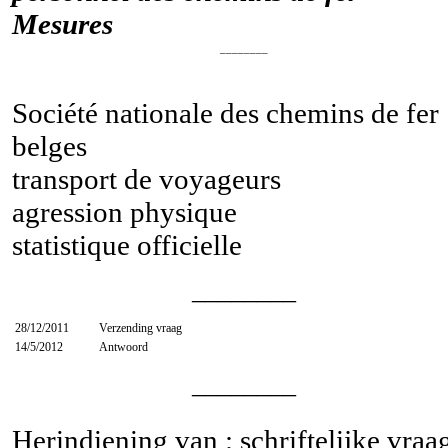
Mesures
________
Société nationale des chemins de fer
belges
transport de voyageurs
agression physique
statistique officielle
________
28/12/2011
Verzending vraag
14/5/2012
Antwoord
________
Herindiening van : schriftelijke vraa