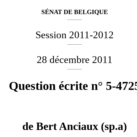
SÉNAT DE BELGIQUE
________
Session 2011-2012
________
28 décembre 2011
________
Question écrite n° 5-472
de
Bert Anciaux
(sp.a)