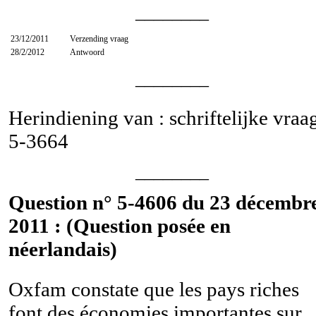
________
23/12/2011
Verzending vraag
28/2/2012
Antwoord
________
Herindiening van : schriftelijke vraa
5-3664
________
Question n° 5-4606 du 23 décembr
2011 : (Question posée en
néerlandais)
Oxfam constate que les pays riches
font des économies importantes sur