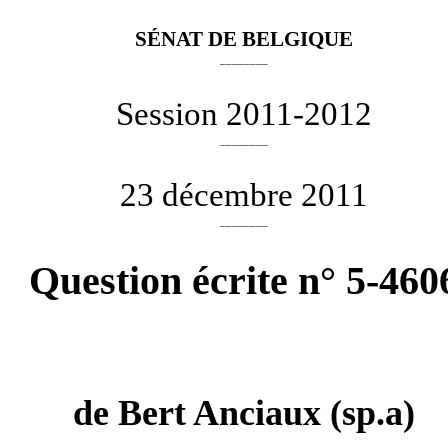
SÉNAT DE BELGIQUE
________
Session 2011-2012
________
23 décembre 2011
________
Question écrite n° 5-460
de
Bert Anciaux
(sp.a)