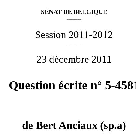
SÉNAT DE BELGIQUE
________
Session 2011-2012
________
23 décembre 2011
________
Question écrite n° 5-458
de
Bert Anciaux
(sp.a)