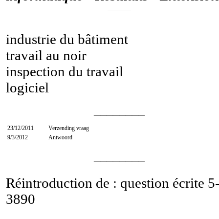
________
industrie du bâtiment
travail au noir
inspection du travail
logiciel
________
23/12/2011
Verzending vraag
9/3/2012
Antwoord
________
Réintroduction de : question écrite
5
3890