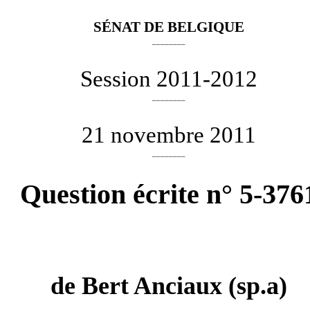
SÉNAT DE BELGIQUE
________
Session 2011-2012
________
21 novembre 2011
________
Question écrite n° 5-376
de
Bert Anciaux
(sp.a)