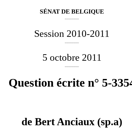
SÉNAT DE BELGIQUE
________
Session 2010-2011
________
5 octobre 2011
________
Question écrite n° 5-335
de
Bert Anciaux
(sp.a)