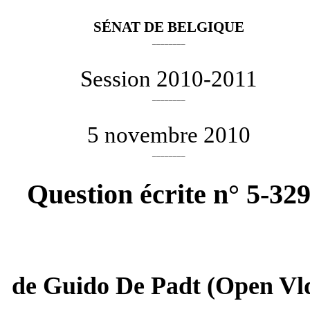
SÉNAT DE BELGIQUE
________
Session 2010-2011
________
5 novembre 2010
________
Question écrite n° 5-32
de
Guido De Padt
(Open Vl