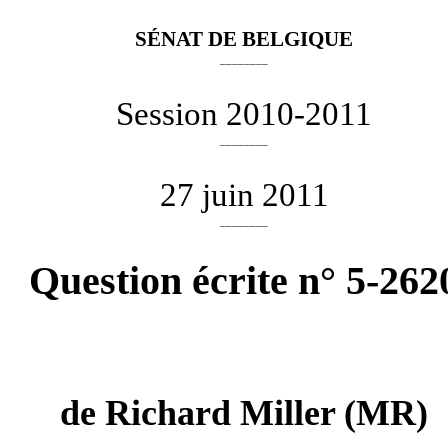
SÉNAT DE BELGIQUE
________
Session 2010-2011
________
27 juin 2011
________
Question écrite n° 5-262
de
Richard Miller
(MR)