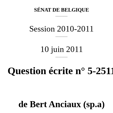
SÉNAT DE BELGIQUE
________
Session 2010-2011
________
10 juin 2011
________
Question écrite n° 5-251
de
Bert Anciaux
(sp.a)