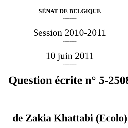
SÉNAT DE BELGIQUE
________
Session 2010-2011
________
10 juin 2011
________
Question écrite n° 5-250
de
Zakia Khattabi
(Ecolo)