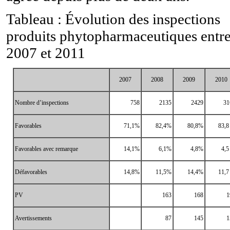
Tableau : Évolution des inspections
produits phytopharmaceutiques entr
2007 et 2011
2007
2008
2009
2010
Nombre d’inspections
758
2135
2429
31
Favorables
71,1%
82,4%
80,8%
83,8
Favorables avec remarque
14,1%
6,1%
4,8%
4,
Défavorables
14,8%
11,5%
14,4%
11,7
PV
163
168
1
Avertissements
87
145
1