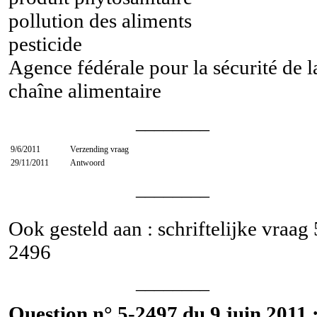
pollution des aliments
pesticide
Agence fédérale pour la sécurité de l
chaîne alimentaire
________
9/6/2011
Verzending vraag
29/11/2011
Antwoord
________
Ook gesteld aan : schriftelijke vraag
2496
________
Question n° 5-2497 du 9 juin 2011 