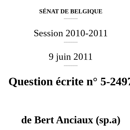
SÉNAT DE BELGIQUE
________
Session 2010-2011
________
9 juin 2011
________
Question écrite n° 5-249
de
Bert Anciaux
(sp.a)