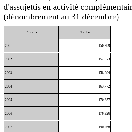
d'assujettis en activité complémentai
(dénombrement au 31 décembre)
Années
Nombre
2001
150.399
2002
154.023
2003
158.094
2004
163.772
2005
170.357
2006
178.926
2007
190.268