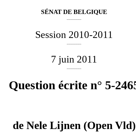
SÉNAT DE BELGIQUE
________
Session 2010-2011
________
7 juin 2011
________
Question écrite n° 5-246
de
Nele Lijnen
(Open Vld)