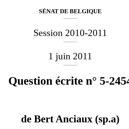
SÉNAT DE BELGIQUE
________
Session 2010-2011
________
1 juin 2011
________
Question écrite n° 5-245
de
Bert Anciaux
(sp.a)