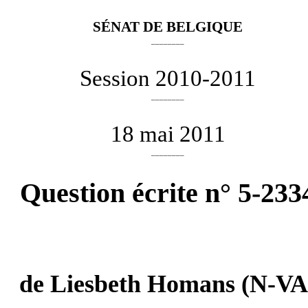
SÉNAT DE BELGIQUE
________
Session 2010-2011
________
18 mai 2011
________
Question écrite n° 5-233
de
Liesbeth Homans
(N-VA