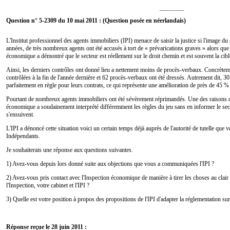
________
Question n° 5-2309 du 10 mai 2011 : (Question posée en néerlandais)
L'Institut professionnel des agents immobiliers (IPI) menace de saisir la justice si l'image du 
années, de très nombreux agents ont été accusés à tort de « prévarications graves » alors que l
économique a démontré que le secteur est réellement sur le droit chemin et est souvent la cibl
Ainsi, les derniers contrôles ont donné lieu a nettement moins de procès-verbaux. Concrètem
contrôlées à la fin de l'année dernière et 62 procès-verbaux ont été dressés. Autrement dit, 3
parfaitement en règle pour leurs contrats, ce qui représente une amélioration de près de 45 %
Pourtant de nombreux agents immobiliers ont été sévèrement réprimandés. Une des raisons de 
économique a soudainement interprété différemment les règles du jeu sans en informer le sec
s'ensuivent.
L'IPI a dénoncé cette situation voici un certain temps déjà auprès de l'autorité de tutelle que
Indépendants.
Je souhaiterais une réponse aux questions suivantes.
1) Avez-vous depuis lors donné suite aux objections que vous a communiquées l'IPI ?
2) Avez-vous pris contact avec l'Inspection économique de manière à tirer les choses au clair 
l'Inspection, votre cabinet et l'IPI ?
3) Quelle est votre position à propos des propositions de l'IPI d'adapter la réglementation su
Réponse reçue le 28 juin 2011 :