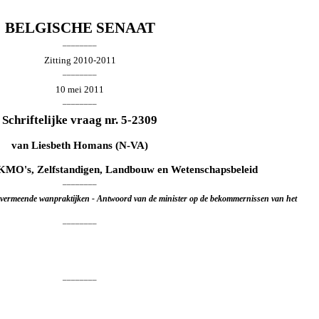
BELGISCHE SENAAT
________
Zitting 2010-2011
________
10 mei 2011
________
Schriftelijke vraag nr. 5-2309
van
Liesbeth Homans
(N-VA)
 KMO's, Zelfstandigen, Landbouw en Wetenschapsbeleid
________
vermeende wanpraktijken - Antwoord van de minister op de bekommernissen van het
________
________