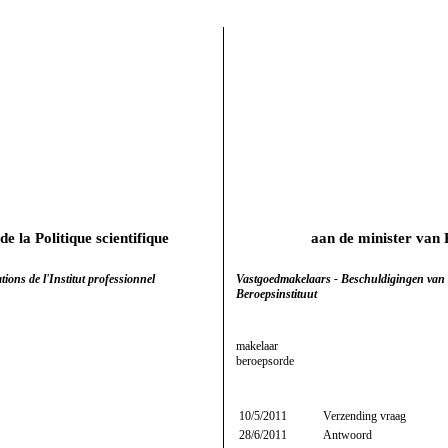
e la Politique scientifique
aan de minister van
ions de l'Institut professionnel
Vastgoedmakelaars - Beschuldigingen van 
Beroepsinstituut
makelaar
beroepsorde
10/5/2011
Verzending vraag
28/6/2011
Antwoord