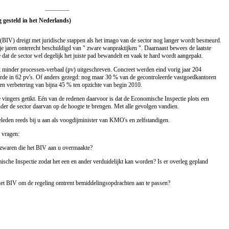
________
g gesteld in het Nederlands)
(BIV) dreigt met juridische stappen als het imago van de sector nog langer wordt besmeurd.
e jaren onterecht beschuldigd van " zware wanpraktijken ". Daarnaast bewees de laatste
dat de sector wel degelijk het juiste pad bewandelt en vaak te hard wordt aangepakt.
k minder processen-verbaal (pv) uitgeschreven. Concreet werden eind vorig jaar 204
erde in 62 pv's. Of anders gezegd: nog maar 30 % van de gecontroleerde vastgoedkantoren
 een verbetering van bijna 45 % ten opzichte van begin 2010.
vingers getikt. Eén van de redenen daarvoor is dat de Economische Inspectie plots een
onder de sector daarvan op de hoogte te brengen. Met alle gevolgen vandien.
eleden reeds bij u aan als voogdijminister van KMO's en zelfstandigen.
 vragen:
ezwaren die het BIV aan u overmaakte?
che Inspectie zodat het een en ander verduidelijkt kan worden? Is er overleg gepland
 het BIV om de regeling omtrent bemiddelingsopdrachten aan te passen?