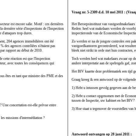
Vraag nr. 5-2309 d.d. 10 mei 2011 : (Vraa
secteur est encore salie. Motif : ces dernières
Het Beroepsinstituut van vastgoedmakelaars 
a dernière série d'inspections de l'Inspection
Reden: heel wat makelaars werden de voorbij
e d'attaques trop dures.
inspectieronde van de Economische Inspectie 
ent, 204 agences immobilières ont été
Zo werden er na de jongste controles een pa
0 % des agences contrôlées n'étaient pas
vastgoedkantoren gecontroleerd, wat resulte
 par rapport au début de 2010.
bleek niet strikt in orde met hun contracten,
cette réaction est que l'Inspection
Toch werden heel wat makelaars zwaar op de 
teur, avec toutes les conséquences qui
andere interpretatie aan de spelregels gaf, z
Het BIV kaartte deze problematiek een tijd g
 vous êtes en tant que ministre des PME et des
Graag kreeg ik een antwoord op de volgende
1) Hebt u intussen gevolg gegeven aan de b
2) Hebt u contact opgenomen met de Economis
tussen de Inspectie, uw kabinet en het BIV?
? Une concertation est-elle prévue entre
3) Hoe staat u tegenover de voorstellen van
r les missions d'intermédiation ?
Antwoord ontvangen op 28 juni 2011 :