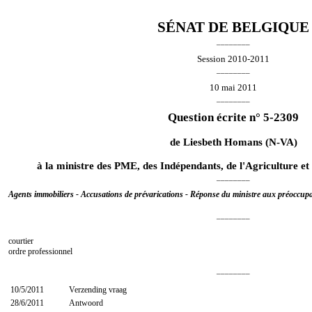
SÉNAT DE BELGIQUE
________
Session 2010-2011
________
10 mai 2011
________
Question écrite n° 5-2309
de
Liesbeth Homans
(N-VA)
à la ministre des PME, des Indépendants, de l'Agriculture et d
________
Agents immobiliers - Accusations de prévarications - Réponse du ministre aux préoccupat
________
courtier
ordre professionnel
________
10/5/2011
Verzending vraag
28/6/2011
Antwoord