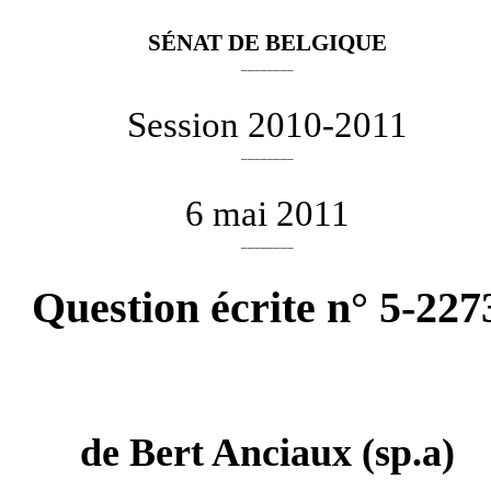
SÉNAT DE BELGIQUE
________
Session 2010-2011
________
6 mai 2011
________
Question écrite n° 5-227
de
Bert Anciaux
(sp.a)