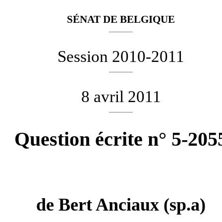
SÉNAT DE BELGIQUE
________
Session 2010-2011
________
8 avril 2011
________
Question écrite n° 5-205
de
Bert Anciaux
(sp.a)