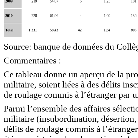
2009
219
54,07
5
1,23
181
2010
228
61,96
4
1,09
136
Total
1 331
58,43
42
1,84
905
Source: banque de données du Collège
Commentaires :
Ce tableau donne un aperçu de la prop
militaire, soient liées à des délits ins
de roulage commis à l’étranger par un
Parmi l’ensemble des affaires sélecti
militaire (insubordination, désertion,
délits de roulage commis à l’étranger