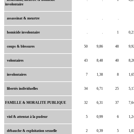
involontaire
assassinat & meurtre
.
.
.
homicide involontaire
.
.
1
0,2
coups & blessures
50
9,86
48
9,9
volontaires
43
8,48
40
8,2
involontaires
7
1,38
8
1,6
libertés individuelles
34
6,71
25
5,1
FAMILLE & MORALITE PUBLIQUE
32
6,31
37
7,6
viol & attentat à la pudeur
5
0,99
6
1,2
débauche & exploitation sexuelle
2
0,39
5
1,0