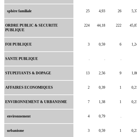
sphère familiale
25
4,93
26
5,3
ORDRE PUBLIC & SECURITE
224
44,18
222
45,8
PUBLIQUE
FOI PUBLIQUE
3
0,59
6
1,2
SANTE PUBLIQUE
.
.
.
STUPEFIANTS & DOPAGE
13
2,56
9
1,8
AFFAIRES ECONOMIQUES
2
0,39
1
0,2
ENVIRONNEMENT & URBANISME
7
1,38
1
0,2
environnement
4
0,79
.
urbanisme
3
0,59
1
0,2