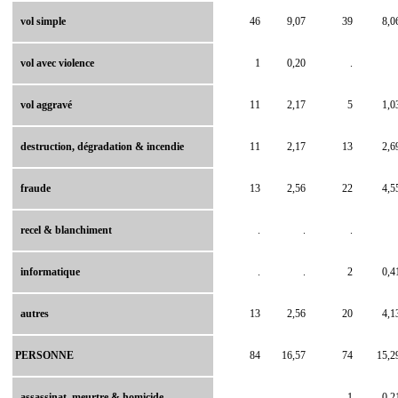
vol simple
46
9,07
39
8,0
vol avec violence
1
0,20
.
vol aggravé
11
2,17
5
1,0
destruction, dégradation & incendie
11
2,17
13
2,6
fraude
13
2,56
22
4,5
recel & blanchiment
.
.
.
informatique
.
.
2
0,4
autres
13
2,56
20
4,1
PERSONNE
84
16,57
74
15,2
assassinat, meurtre & homicide
.
.
1
0,2