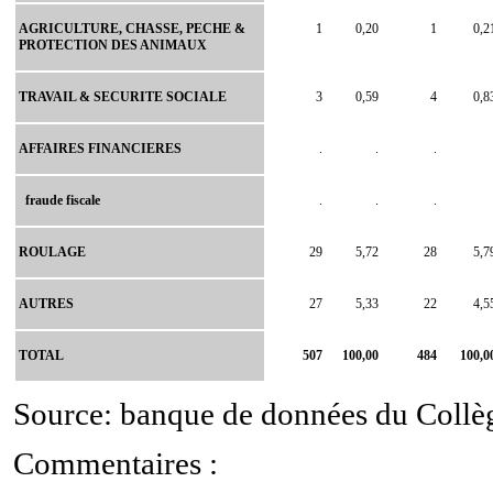
AGRICULTURE, CHASSE, PECHE &
1
0,20
1
0,2
PROTECTION DES ANIMAUX
TRAVAIL & SECURITE SOCIALE
3
0,59
4
0,8
AFFAIRES FINANCIERES
.
.
.
fraude fiscale
.
.
.
ROULAGE
29
5,72
28
5,7
AUTRES
27
5,33
22
4,5
TOTAL
507
100,00
484
100,0
Source: banque de données du Collège
Commentaires :