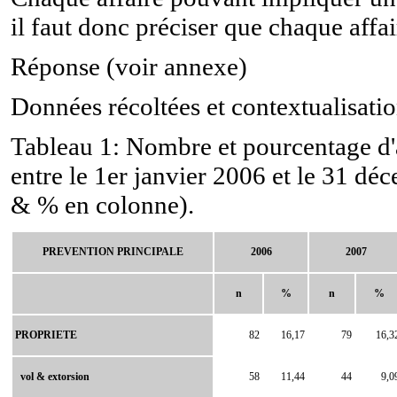
il faut donc préciser que chaque affa
Réponse (voir annexe)
Données récoltées et contextualisatio
Tableau 1: Nombre et pourcentage d'a
entre le 1er janvier 2006 et le 31 dé
& % en colonne).
PREVENTION PRINCIPALE
2006
2007
n
%
n
%
PROPRIETE
82
16,17
79
16,3
vol & extorsion
58
11,44
44
9,0