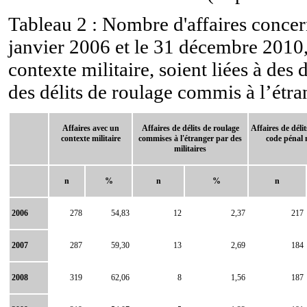
Tableau 2 : Nombre d'affaires concern
janvier 2006 et le 31 décembre 2010, 
contexte militaire, soient liées à des 
des délits de roulage commis à l’étra
Affaires avec un
Affaires de délits de roulage
Affaires de délit
contexte militaire
commises à l'étranger par des
code pénal m
militaires
n
%
n
%
n
2006
278
54,83
12
2,37
217
2007
287
59,30
13
2,69
184
2008
319
62,06
8
1,56
187