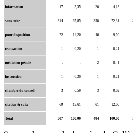
information
17
3,35
20
4,13
sans suite
344
67,85
350
72,31
pour disposition
72
14,20
46
9,50
transaction
1
0,20
1
0,21
médiation pénale
.
.
2
0,41
instruction
1
0,20
1
0,21
chambre du conseil
3
0,59
3
0,62
citation & suite
69
13,61
61
12,60
Total
507
100,00
484
100,00