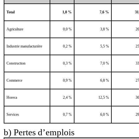
Total
1,0 %
7,6 %
31
Agriculture
0,0 %
3,8 %
2
Industrie manufacturière
0,2 %
5,5 %
2
Construction
0,3 %
7,0 %
3
Commerce
0,9 %
6,8 %
2
Horeca
2,4 %
12,5 %
3
Services
0,7 %
6,0 %
2
b) Pertes d’emplois