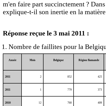
m'en faire part succinctement ? Dan
explique-t-il son inertie en la matière
Réponse reçue le 3 mai 2011 :
Nombre de faillites pour la Belgiqu
Année
Mois
Belgique
Région flamande
2011
2
852
425
2011
1
779
373
2010
12
760
409