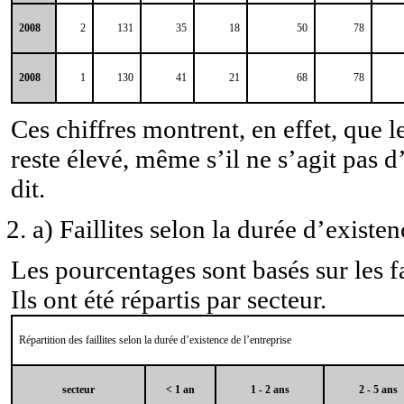
2008
2
131
35
18
50
78
2008
1
130
41
21
68
78
Ces chiffres montrent, en effet, que l
reste élevé, même s’il ne s’agit pas
dit.
a) Faillites selon la durée d’existen
Les pourcentages sont basés sur les fa
Ils ont été répartis par secteur.
Répartition des faillites selon la durée d’existence de l’entreprise
secteur
< 1 an
1 - 2 ans
2 - 5 ans