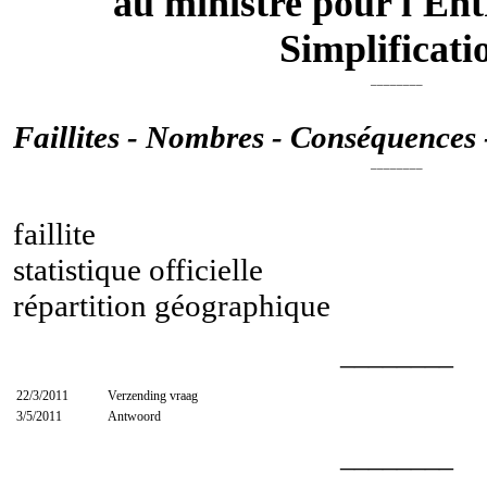
au ministre pour l'Entr
Simplificati
________
Faillites - Nombres - Conséquences 
________
faillite
statistique officielle
répartition géographique
________
22/3/2011
Verzending vraag
3/5/2011
Antwoord
________