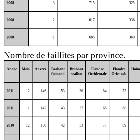
2008
3
715
325
2008
2
617
336
2008
1
685
360
Nombre de faillites par province.
Année
Mois
Anvers
Brabant
Brabant
Flandre
Flandre
Hain
flamand
wallon
Occidentale
Orientale
2011
2
146
53
30
84
73
2011
1
142
43
37
65
68
2010
12
150
42
33
77
89