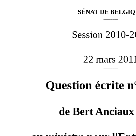
SÉNAT DE BELGI
________
Session 2010-
________
22 mars 201
________
Question écrite n
de
Bert Anciaux