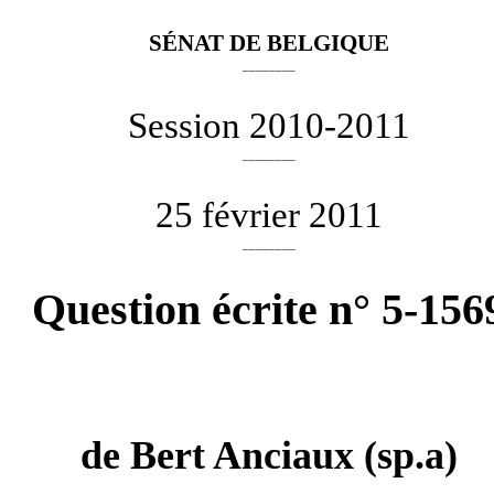
SÉNAT DE BELGIQUE
________
Session 2010-2011
________
25 février 2011
________
Question écrite n° 5-156
de
Bert Anciaux
(sp.a)