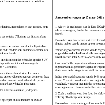
e-t-il son inertie concernant ce problème
Antwoord ontvangen op 15 maart 2011 :
ordinaires, monoplaces et tout-terrains, nous
1. Als wij de crashtesten van de Euro NCA
alle terreinwagens, dan hebben de meeste v
betreft.
 pas se faire d'illusions sur l'impact d'une
Bovendien zijn deze scores niet zoveel versc
illusies maken van de impact op een voetgange
errains sont oui ou non plus impliqués dans
arque et du modèle sont considérés comme des
Wat de ongevalsbetrokkenheid van de zogenaa
ick-ups
lourds.
ongevalsbetrokkenheid betreft alle voertuig
zowel over de lichte SUV’s
(Sport Utility Ve
e une distinction: les véhicules appelés SUV
i appartiennent à la même catégorie
Ook de officiële ongevalsstatistieken laten
ers < 3,5 tonnes.
ingeschreven als personenwagens of wagens v
thuishoren in de categorie van de lichte beste
aires, il nous faut deviner les causes
ques ou ces véhicules peuvent donner un faux
Indien de schadefrequentie van de 4x4’s grot
quand on conduit un tel véhicule de par ses
ervan. Misschien worden deze voertuigen bes
omparé aux véhicules plus petits.
veiligheid, waardoor men minder voorzichtig 
afmetingen ervan. Bovendien hebben deze voe
es autorisés à circuler, je dépends
2. Zoals u wellicht weet, ben ik op het vlak
volledig afhankelijk van Europa.
t agréé par un État membre de l'Union
Eenmaal een motorvoertuig voldoet aan de E