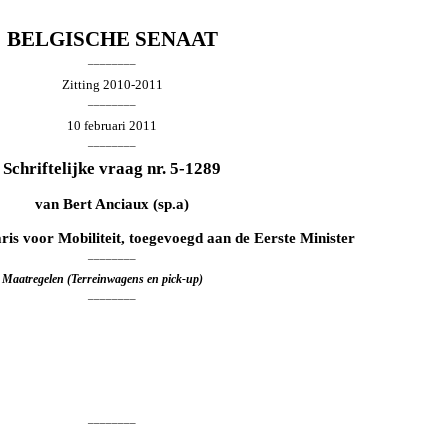
BELGISCHE SENAAT
________
Zitting 2010-2011
________
10 februari 2011
________
Schriftelijke vraag nr. 5-1289
van
Bert Anciaux
(sp.a)
aris voor Mobiliteit, toegevoegd aan de Eerste Minister
________
 - Maatregelen (Terreinwagens en pick-up)
________
________