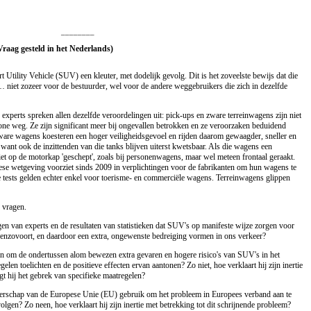
________
(Vraag gesteld in het Nederlands)
 Utility Vehicle (SUV) een kleuter, met dodelijk gevolg. Dit is het zoveelste bewijs dat die
 niet zozeer voor de bestuurder, wel voor de andere weggebruikers die zich in dezelfde
e experts spreken allen dezelfde veroordelingen uit: pick-ups en zware terreinwagens zijn niet
ne weg. Ze zijn significant meer bij ongevallen betrokken en ze veroorzaken beduidend
are wagens koesteren een hoger veiligheidsgevoel en rijden daarom gewaagder, sneller en
s, want ook de inzittenden van die tanks blijven uiterst kwetsbaar. Als die wagens een
et op de motorkap 'geschept', zoals bij personenwagens, maar wel meteen frontaal geraakt.
se wetgeving voorziet sinds 2009 in verplichtingen voor de fabrikanten om hun wagens te
e tests gelden echter enkel voor toerisme- en commerciële wagens. Terreinwagens glippen
 vragen.
ingen van experts en de resultaten van statistieken dat SUV's op manifeste wijze zorgen voor
enzovoort, en daardoor een extra, ongewenste bedreiging vormen in ons verkeer?
en om de ondertussen alom bewezen extra gevaren en hogere risico's van SUV's in het
gelen toelichten en de positieve effecten ervan aantonen? Zo niet, hoe verklaart hij zijn inertie
t hij het gebrek van specifieke maatregelen?
itterschap van de Europese Unie (EU) gebruik om het probleem in Europees verband aan te
olgen? Zo neen, hoe verklaart hij zijn inertie met betrekking tot dit schrijnende probleem?