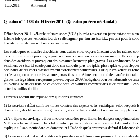
15/3/2011
Antwoord
________
Question n° 5-1289 du 10 février 2011 : (Question posée en néerlandais)
Début février 2011, véhicule utilitaire sport (VUS) lourd a renversé un jeune enfant qui a s
énième fois que ces véhicules lourds se distinguent par leur insécurité... pas tant pour le co
la route qui se déplacent dans le même espace.
Les statistiques en matière d'accidents sont claires et les experts émettent tous les mêmes co
tous terrains ne sont pas conçus pour un usage intensif sur les routes ordinaires. Ils sont i
dans des accidents et provoquent des blessures beaucoup plus graves. Les conducteurs de ce
sentiment de sécurité et adoptent donc une conduite plus intrépide, plus rapide et plus risqué
occupants de ces chars d'assaut restent extrêmement vulnérables. Lorsque ces véhicules renve
par le capot, comme pour les voitures, mais il est immédiatement touché de manière frontal
graves. La législation européenne prévoit depuis 2009 l'obligation pour les fabricants de teste
les piétons. Mais ces tests ne valent que pour les voitures commerciales et de tourisme. Les 
entre les mailles du filet.
J'aimerais obtenir une réponse aux questions suivantes.
1) Le secrétaire d'État confirme-t-il les constats des experts et les statistiques selon lesque
d'insécurité, des blessures plus graves, etc., et de ce fait, constituent une menace supplémenta
2) A-t-il pris ou envisage-t-il des mesures concrètes pour limiter les dangers supplémentaires
VUS dans la circulation ? Dans l'affirmative, peut-il expliquer ces mesures et démontrer leur
explique-t-il son inertie dans ce domaine, et à l'aide de quels arguments défend-il l'absence 
3) Le secrétaire d'État a-t-il profité de la présidence de l'Union européenne (UE) pour abord