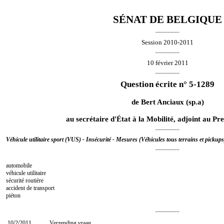
SÉNAT DE BELGIQUE
________
Session 2010-2011
________
10 février 2011
________
Question écrite n° 5-1289
de
Bert Anciaux
(sp.a)
au secrétaire d'État à la Mobilité, adjoint au P
________
Véhicule utilitaire sport (VUS) - Insécurité - Mesures (Véhicules tous terrains et pickups
________
automobile
véhicule utilitaire
sécurité routière
accident de transport
piéton
________
10/2/2011
Verzending vraag