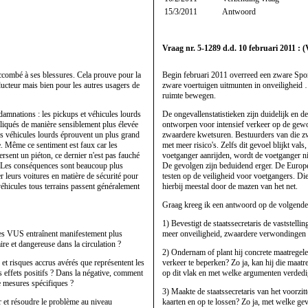
15/3/2011
Antwoord
Vraag nr. 5-1289 d.d. 10 februari 2011 : 
uccombé à ses blessures. Cela prouve pour la
Begin februari 2011 overreed een zware Sport
nducteur mais bien pour les autres usagers de
zware voertuigen uitmunten in onveiligheid …
ruimte bewegen.
ndamnations : les pickups et véhicules lourds
De ongevallenstatistieken zijn duidelijk en d
mpliqués de manière sensiblement plus élevée
ontworpen voor intensief verkeer op de gewo
s véhicules lourds éprouvent un plus grand
zwaardere kwetsuren. Bestuurders van die zw
e. Même ce sentiment est faux car les
met meer risico's. Zelfs dit gevoel blijkt val
rsent un piéton, ce dernier n'est pas fauché
voetganger aanrijden, wordt de voetganger ni
e. Les conséquences sont beaucoup plus
De gevolgen zijn beduidend erger. De Europe
r leurs voitures en matière de sécurité pour
testen op de veiligheid voor voetgangers. Di
véhicules tous terrains passent généralement
hierbij meestal door de mazen van het net.
Graag kreeg ik een antwoord op de volgende
1) Bevestigt de staatssecretaris de vaststell
ls les VUS entraînent manifestement plus
meer onveiligheid, zwaardere verwondingen 
ire et dangereuse dans la circulation ?
2) Ondernam of plant hij concrete maatregel
 et risques accrus avérés que représentent les
verkeer te beperken? Zo ja, kan hij die maatre
s effets positifs ? Dans la négative, comment
op dit vlak en met welke argumenten verdedig
de mesures spécifiques ?
3) Maakte de staatssecretaris van het voorz
er et résoudre le problème au niveau
kaarten en op te lossen? Zo ja, met welke gev