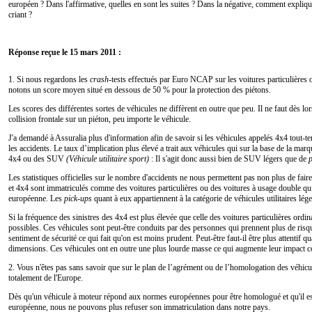
européen ? Dans l'affirmative, quelles en sont les suites ? Dans la négative, comment expliqu
criant ?
Réponse reçue le 15 mars 2011 :
1. Si nous regardons les
crash
-tests effectués par Euro NCAP sur les voitures particulières 
notons un score moyen situé en dessous de 50 % pour la protection des piétons.
Les scores des différentes sortes de véhicules ne diffèrent en outre que peu. Il ne faut dès lors
collision frontale sur un piéton, peu importe le véhicule.
J'a demandé à Assuralia plus d'information afin de savoir si les véhicules appelés 4x4 tout-t
les accidents. Le taux d’implication plus élevé a trait aux véhicules qui sur la base de la m
4x4 ou des SUV
(Véhicule utilitaire sport)
: Il s'agit donc aussi bien de SUV légers que de
p
Les statistiques officielles sur le nombre d'accidents ne nous permettent pas non plus de fair
et 4x4 sont immatriculés comme des voitures particulières ou des voitures à usage double qu
européenne. Les
pick-ups
quant à eux appartiennent à la catégorie de véhicules utilitaires lég
Si la fréquence des sinistres des 4x4 est plus élevée que celle des voitures particulières ordin
possibles. Ces véhicules sont peut-être conduits par des personnes qui prennent plus de ris
sentiment de sécurité ce qui fait qu'on est moins prudent. Peut-être faut-il être plus attentif 
dimensions. Ces véhicules ont en outre une plus lourde masse ce qui augmente leur impact c
2. Vous n'êtes pas sans savoir que sur le plan de l’agrément ou de l’homologation des véhicul
totalement de l'Europe.
Dès qu'un véhicule à moteur répond aux normes européennes pour être homologué et qu'il es
européenne, nous ne pouvons plus refuser son immatriculation dans notre pays.