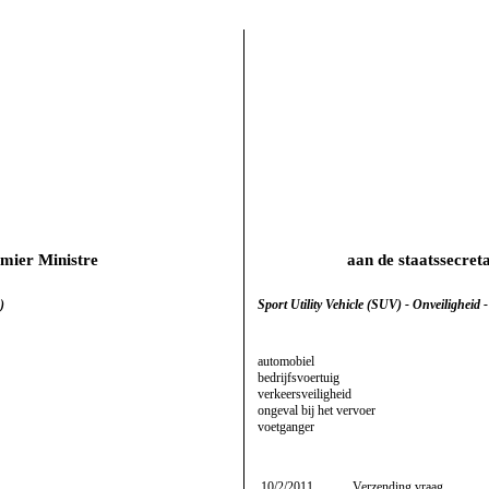
remier Ministre
aan de staatssecret
)
Sport Utility Vehicle (SUV) - Onveiligheid
automobiel
bedrijfsvoertuig
verkeersveiligheid
ongeval bij het vervoer
voetganger
10/2/2011
Verzending vraag