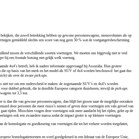
P bekijken, die zowel betrekking hebben op gewone personenwagens, monovolumes als op
oertuigen gemiddeld slechts een score van nog geen 50 % wat de voetgangersbescherming
hillend tussen de verschillende soorten voertuigen. We moeten ons bijgevolg niet te veel
r bij een frontale botsing met gelijk welk voertuig.
mde 4x4’s betreft, heb ik nadere informatie opgevraagd bij Assuralia. Hun grotere
en die op basis van het merk en het model als SUV of 4x4 worden beschouwd: het gaat dus
hicle)
als over de zware
pick-ups
.
 ons niet toe om een onderscheid te maken: de zogenaamde SUV’s en 4x4’s worden
oor dubbel gebruik, die in dezelfde Europese categorie thuishoren, terwijl de
pick-ups
lwagens tot 3,5 ton.
er is dan die van gewone personenwagens, dan blijft het gissen naar de mogelijke oorzaken
tuurd door personen die meer risico’s nemen of geven deze voertuigen een vals gevoel van
gaat rijden. Misschien vragen deze voertuigen ook meer aandacht bij het rijden, gelet op de
rtuigen ook een zwaardere massa zodat de impact groter is op kleinere voertuigen.
 van de homologatie en goedkeuring van voertuigen die tot het verkeer worden toegelaten,
uropese homologatienormen en werd goedgekeurd in een lidstaat van de Europese Unie,