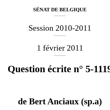
SÉNAT DE BELGIQUE
________
Session 2010-2011
________
1 février 2011
________
Question écrite n° 5-111
de
Bert Anciaux
(sp.a)