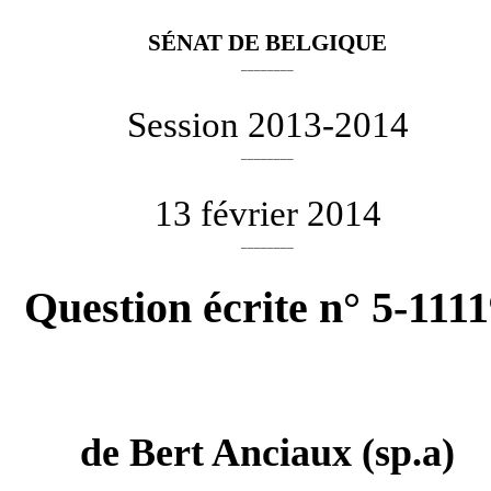
SÉNAT DE BELGIQUE
________
Session 2013-2014
________
13 février 2014
________
Question écrite n° 5-111
de
Bert Anciaux
(sp.a)