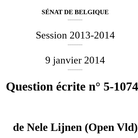
SÉNAT DE BELGIQUE
________
Session 2013-2014
________
9 janvier 2014
________
Question écrite n° 5-107
de
Nele Lijnen
(Open Vld)