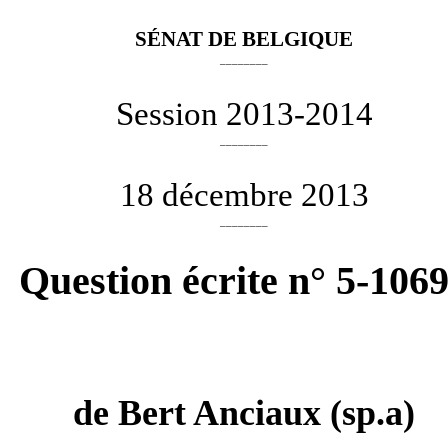
SÉNAT DE BELGIQUE
________
Session 2013-2014
________
18 décembre 2013
________
Question écrite n° 5-106
de
Bert Anciaux
(sp.a)