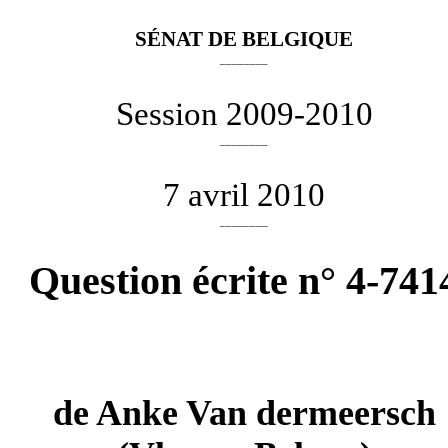
SÉNAT DE BELGIQUE
________
Session 2009-2010
________
7 avril 2010
________
Question écrite n° 4-741
de
Anke Van dermeersch