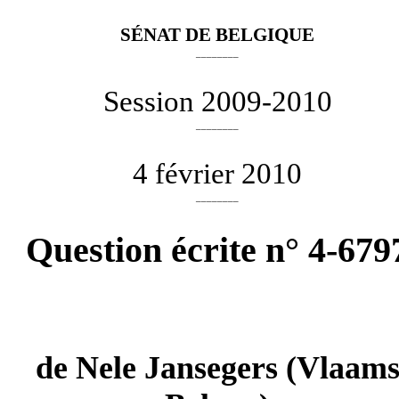
SÉNAT DE BELGIQUE
________
Session 2009-2010
________
4 février 2010
________
Question écrite n° 4-679
de
Nele Jansegers
(Vlaam